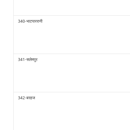
340-भाटपाररानी
341-सलेमपुर
342-बरहज