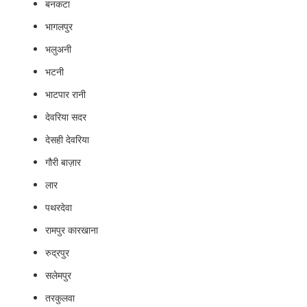
बनकटा
भागलपुर
भलुअनी
भटनी
भाटपार रानी
देवरिया सदर
देसही देवरिया
गौरी बाज़ार
लार
पथरदेवा
रामपुर कारखाना
रुद्रपुर
सलेमपुर
तरकुलवा